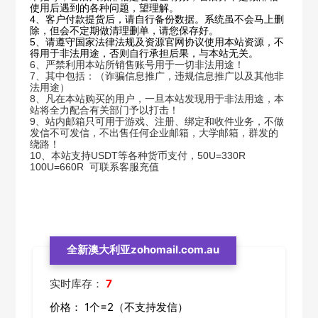
使用后遇到的各种问题，望理解。
4、客户付款提货后，请自行备份数据。系统虽不会马上删
除，但会不定期做清理删单，请您保存好。
5、请遵守国家法律法规及资源官网协议使用本站资源，不
得用于非法用途，否则自行承担后果，与本站无关。
6
、
严禁利用本站所销售账号用于一切非法用途！
7
、
其中包括：（诈骗信息推广，违规信息推广以及其他非
法用途）
8
、
凡在本站购买的用户，一旦本站发现用于非法用途，本
站将全力配合有关部门予以打击！
9
、
站内邮箱只可用于游戏、注册、绑定和收件业务，不做
发信不可发信，不出售任何企业邮箱，大学邮箱，群发的
绕路！
10
、本站支持USDT等各种货币支付，50U=330R
100U=660R 可联系客服充值
全新澳大利亚zohomail.com.au
实时库存：
7
价格：
1个=2（不支持发信）