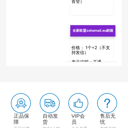
首登）
全新欧盟zohomail.eu邮箱
价格：
1个=2（不支
持发信）
产品说明：开通
pop/imap 不支持网
页登入。（包3天内
首登）
全新日本zohomail.jp邮箱
正品保
自动发
VIP会
售后无
障
货
员
忧
价格：
1个=2（不支
持发信）