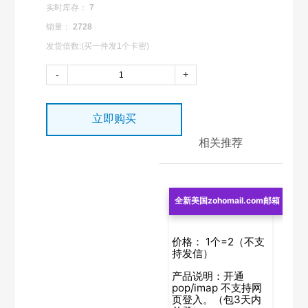
实时库存：
7
销量：
2728
发货倍数:(买一件发1个卡密)
-
+
立即购买
相关推荐
全新美国zohomail.com邮箱
价格：
1个=2（不支
持发信）
产品说明：开通
pop/imap 不支持网
页登入。（包3天内